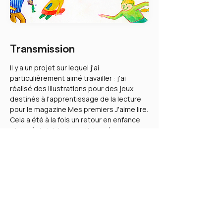
Transmission
Il y a un projet sur lequel j'ai
particulièrement aimé travailler : j'ai
réalisé des illustrations pour des jeux
destinés à l'apprentissage de la lecture
pour le magazine Mes premiers J'aime lire.
Cela a été à la fois un retour en enfance
et un réel plaisir de participer à une
démarche qui rend l'apprentissage
ludique.
En ce moment, je travaille également sur
un projet de signalétique avec l'agence
Lulia, ce qui me permet de créer des
images à la fois agréables, faciles à
comprendre et utiles, ce qui me plaît