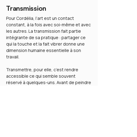
Transmission
Pour Cordélia, l’art est un contact
constant, à la fois avec soi-même et avec
les autres. La transmission fait partie
intégrante de sa pratique : partager ce
qui la touche et la fait vibrer donne une
dimension humaine essentielle à son
travail.
Transmettre, pour elle, c’est rendre
accessible ce qui semble souvent
réservé à quelques-uns. Avant de peindre
et de dessiner, elle croyait qu’il fallait
“être bon tout de suite”. L’expérience lui a
prouvé le contraire : créer, c’est d’abord
oser. Elle cherche aujourd’hui à partager
cette conviction.
Selon Cordélia, l’art a toute sa place dans
le monde professionnel, car il permet de